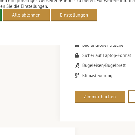
nen ein großartiges Webseiten-Erlebnis zu bieten. Für weitere Inform
n Sie die Einstellungen.
Grachten und verfügen über ein
Alle ablehnen
Einstellungen
so weit wie möglich zu berücks
24 m² - 28 m²
2 personen
Bad und/oder Dusche
Sicher auf Laptop-Format
Bügeleisen/Bügelbrett
Klimasteuerung
Zimmer buchen