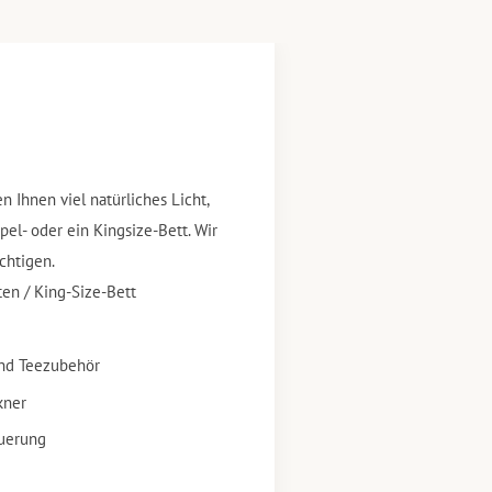
Ihnen viel natürliches Licht,
l- oder ein Kingsize-Bett. Wir
chtigen.
ten / King-Size-Bett
nd Teezubehör
kner
uerung