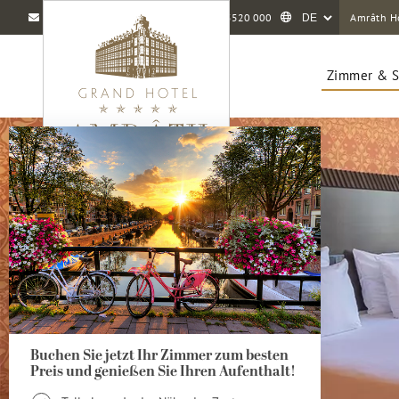
info@amrathamsterdam.com
+31 20 5520 000
Amrâth H
Zimmer & S