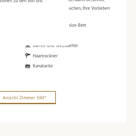
ationen zu den von uns
 Twin- oder King-Size-Bett. Wir versuchen, Ihre Vorlieben
ichtigen.
Twin-Betten / Kingsize-Bett
WLAN
Kaffee-und Teezubehör
Haartrockner
Kanalseite
Ansicht Zimmer 360°