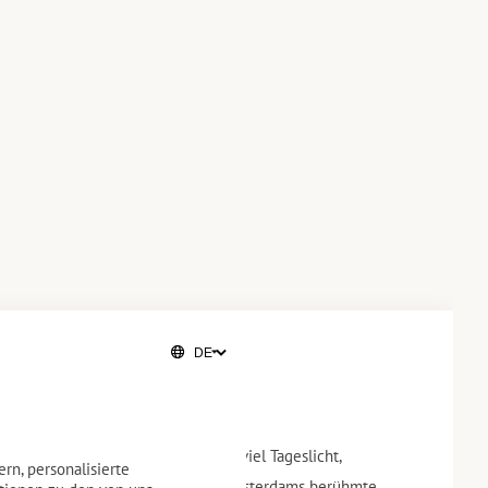
 mit Kanalseite
hen Deluxe-Zimmer bieten Ihnen viel Tageslicht,
rn, personalisierte
mit atemberaubendem Blick auf Amsterdams berühmte