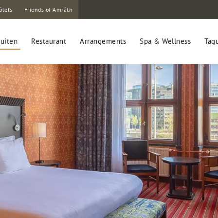
ôtels
Friends of Amrâth
uiten
Restaurant
Arrangements
Spa & Wellness
Tag