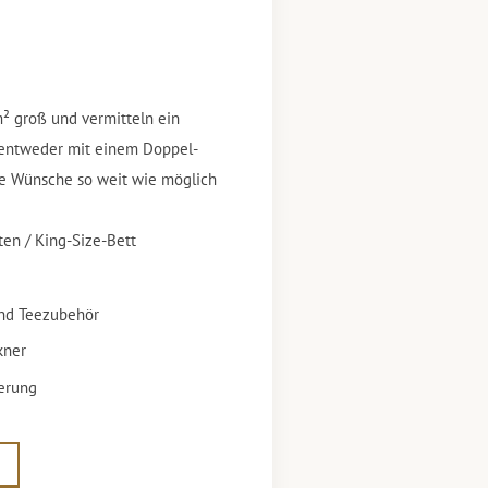
² groß und vermitteln ein
 entweder mit einem Doppel-
hre Wünsche so weit wie möglich
ten / King-Size-Bett
nd Teezubehör
kner
ierung