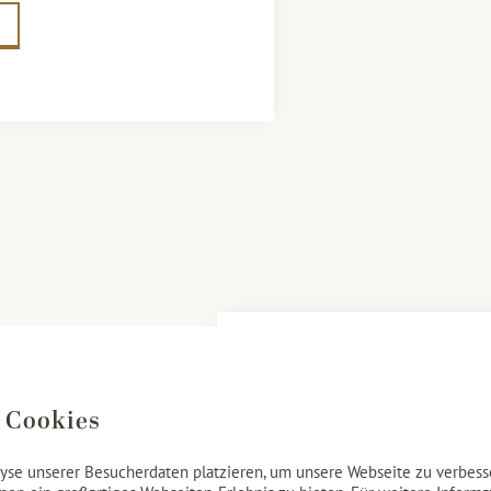
Deluxe Zimmer
 Cookies
Unsere sehr geräumigen und ho
yse unserer Besucherdaten platzieren, um unsere Webseite zu verbesse
modernen Komfort und Luxus 