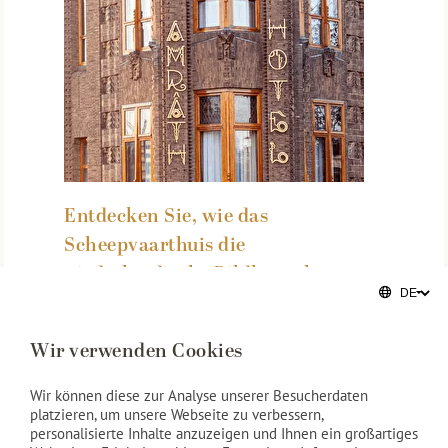
Entdecken Sie, wie das
Scheepvaarthuis die
niederländische Bildhauerkunst
für immer veränderte
04-12-2024
Wir verwenden Cookies
Weiter lezen
Wir können diese zur Analyse unserer Besucherdaten
platzieren, um unsere Webseite zu verbessern,
personalisierte Inhalte anzuzeigen und Ihnen ein großartiges