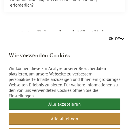
erforderlich?
Auto, Fahrrad und öffentliche
Verkehrsmittel
Wir verwenden Cookies
Verfügt das Hotel über einen eigenen Parkplatz?
Wir können diese zur Analyse unserer Besucherdaten
platzieren, um unsere Webseite zu verbessern,
personalisierte Inhalte anzuzeigen und Ihnen ein großartiges
Welche Parkmöglichkeiten gibt es?
Webseiten-Erlebnis zu bieten. Für weitere Informationen zu
den von uns verwendeten Cookies öffnen Sie die
Einstellungen.
Kann ich während meines Aufenthalts ein Fahrrad mieten?
Alle akzeptieren
Ist das Hotel leicht mit den öffentlichen Verkehrsmitteln zu
Alle ablehnen
erreichen?