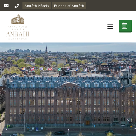
Amrâth Hôtels
Friends of Amrâth