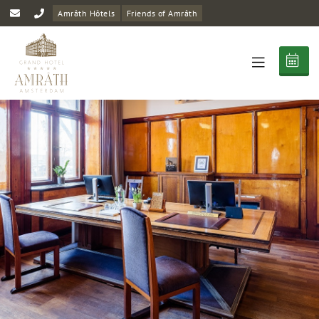
Amrâth Hôtels
Friends of Amrâth