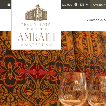
info@amrathamsterdam.com
+31 20 5520 000
Amrâth H
Zimmer & S