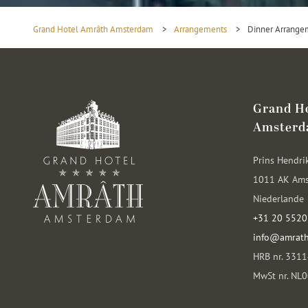
Grand Hotel Amrâth Amsterdam
>
Arrangements
>
Dinner Arrange
Grand H
Amster
Prins Hendri
1011 AK Am
Niederlande
+31 20 5520
info@amrat
HRB nr. 331
MwSt nr. NL