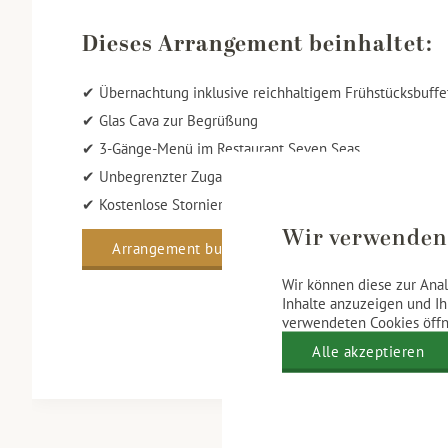
Dieses Arrangement beinhaltet:
✔ Übernachtung inklusive reichhaltigem Frühstücksbuffe
✔ Glas Cava zur Begrüßung
✔ 3-Gänge-Menü im Restaurant Seven Seas
✔ Unbegrenzter Zugang zum Spa- & Wellnessbereich
✔ Kostenlose Stornierung oder Änderung bis 12:00 Uhr a
Wir verwenden
Arrangement buchen
Wir können diese zur Anal
Inhalte anzuzeigen und Ih
verwendeten Cookies öffne
Alle akzeptieren