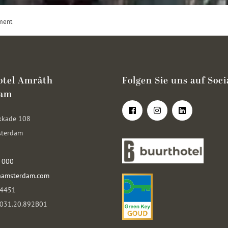
ment
otel Amrâth
Folgen Sie uns auf Soci
dam
kkade 108
sterdam
 000
hamsterdam.com
14451
0031.20.892B01