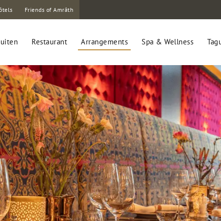
ôtels
Friends of Amrâth
uiten
Restaurant
Arrangements
Spa & Wellness
Tag