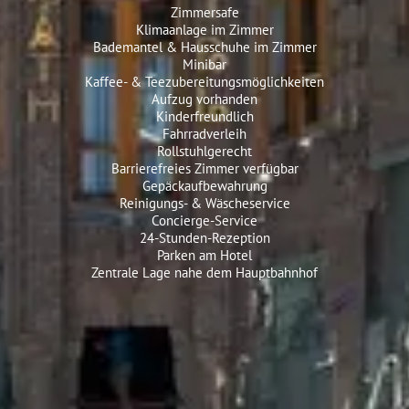
Zimmersafe
Klimaanlage im Zimmer
Bademantel & Hausschuhe im Zimmer
Minibar
Kaffee- & Teezubereitungsmöglichkeiten
Aufzug vorhanden
Kinderfreundlich
Fahrradverleih
Rollstuhlgerecht
Barrierefreies Zimmer verfügbar
Gepäckaufbewahrung
Reinigungs- & Wäscheservice
Concierge-Service
24-Stunden-Rezeption
Parken am Hotel
Zentrale Lage nahe dem Hauptbahnhof