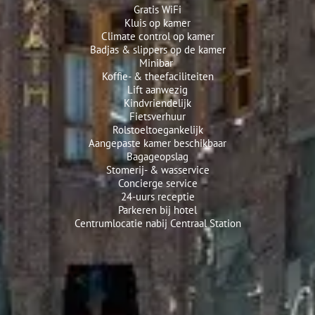
Gratis WiFi
Kluis op kamer
Climate control op kamer
Badjas & slippers op de kamer
Minibar
Koffie- & theefaciliteiten
Lift aanwezig
Kindvriendelijk
Fietsverhuur
Rolstoeltoegankelijk
Aangepaste kamer beschikbaar
Bagageopslag
Stomerij- & wasservice
Concierge service
24-uurs receptie
Parkeren bij hotel
Centrumlocatie nabij Centraal Station