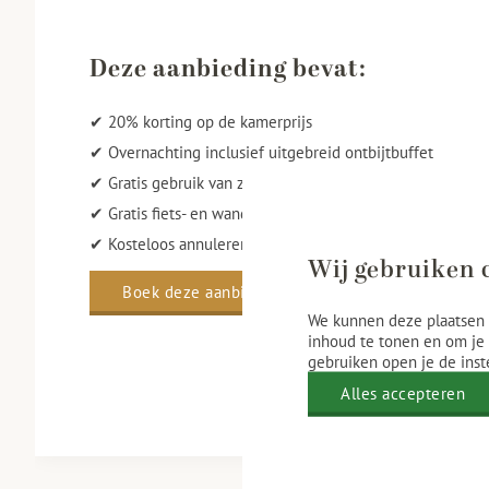
Deze aanbieding bevat:
✔ 20% korting op de kamerprijs
✔ Overnachting inclusief uitgebreid ontbijtbuffet
✔ Gratis gebruik van zwembad, sauna en fitness
✔ Gratis fiets- en wandelroutes
✔ Kosteloos annuleren of wijzigen tot 12.00 uur op de d
Wij gebruiken 
Boek deze aanbieding
We kunnen deze plaatsen 
inhoud te tonen en om je 
gebruiken open je de inst
Alles accepteren