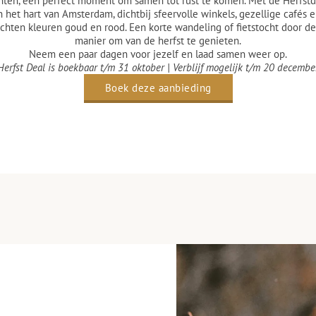
ttinten, een perfect moment om samen tot rust te komen. Met de Herfs
in het hart van Amsterdam, dichtbij sfeervolle winkels, gezellige cafés 
hten kleuren goud en rood. Een korte wandeling of fietstocht door de s
manier om van de herfst te genieten.
Neem een paar dagen voor jezelf en laad samen weer op.
Herfst Deal is boekbaar t/m 31 oktober | Verblijf mogelijk t/m 20 decembe
Boek deze aanbieding