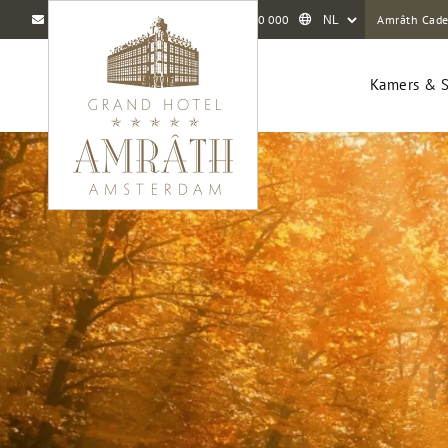
info@amrathamsterdam.com
020 5520 000
Amrâth Cad
Kamers & S