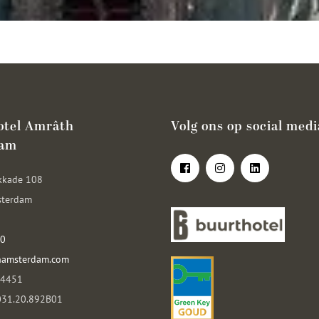
otel Amrâth
Volg ons op social medi
dam
kkade 108
sterdam
00
hamsterdam.com
14451
031.20.892B01