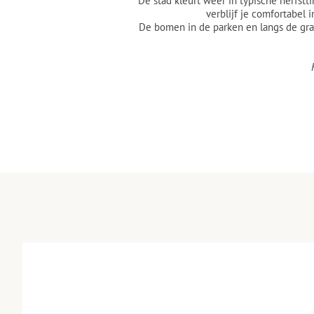
De stad kleurt weer in typische herfs
verblijf je comfortabel 
De bomen in de parken en langs de grac