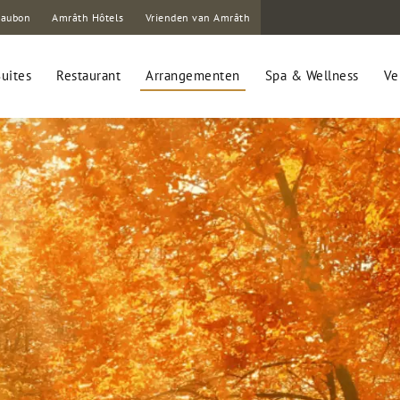
eaubon
Amrâth Hôtels
Vrienden van Amrâth
uites
Restaurant
Arrangementen
Spa & Wellness
Ve