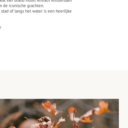
tdeal van Grand Hotel Amrâth Amsterdam
en de iconische grachten.
tad of langs het water is een heerlijke
r