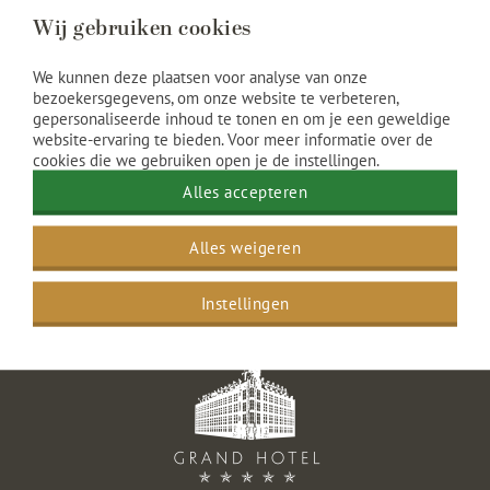
Het Scheepvaarthuis
Wij gebruiken cookies
Historische rondleiding
Fotoshoot locatie
We kunnen deze plaatsen voor analyse van onze
Historie
bezoekersgegevens, om onze website te verbeteren,
gepersonaliseerde inhoud te tonen en om je een geweldige
Parkeren
website-ervaring te bieden. Voor meer informatie over de
cookies die we gebruiken open je de instellingen.
Alles accepteren
Alles weigeren
Grand Hotel Amrâth Amsterdam
>
Sitemap
Instellingen