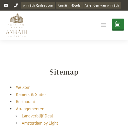
Amrâth Cadeaubon
Amrâth Hôtels
Vrienden van Amrâth
Sitemap
Welkom
Kamers & Suites
Restaurant
Arrangementen
Langverblijf Deal
Amsterdam by Light