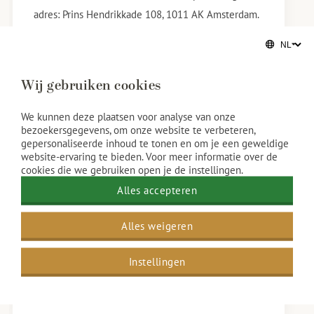
adres: Prins Hendrikkade 108, 1011 AK Amsterdam.
Voer bovenstaand adres in de navigatie in of volg
de routebeschrijving. Volg de borden op de A2
richting Amsterdam. Vervolg je weg naar de S112
Wij gebruiken cookies
richting Centrum/Amsterdam-
Zuidoost/Duivendrecht. Voeg in op de S112 en blijf
We kunnen deze plaatsen voor analyse van onze
bezoekersgegevens, om onze website te verbeteren,
de borden richting Centrum volgen.
gepersonaliseerde inhoud te tonen en om je een geweldige
Blijf op de S112 totdat je bij een T-splitsing komt,
website-ervaring te bieden. Voor meer informatie over de
cookies die we gebruiken open je de instellingen.
en sla dan rechtsaf naar de Piet Heintunnel. Volg
Alles accepteren
de Piet Heintunnel tot het einde en ga bij de
verkeerslichten rechtdoor de Piet Heinkade op.
Alles weigeren
Neem de tweede afslag op de rotonde naar de
Prins Hendrikkade. Grand Hotel Amrâth Amsterdam
Instellingen
bevindt zich aan je rechterhand.