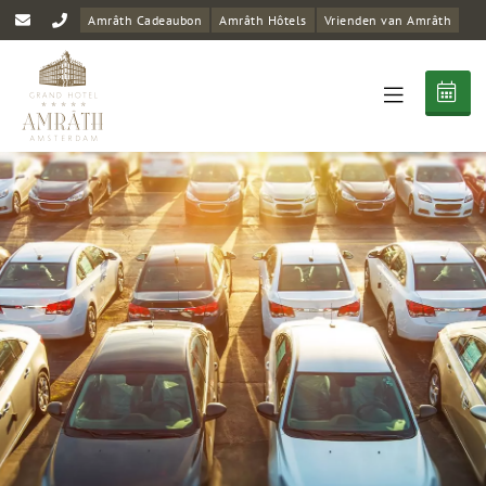
Amrâth Cadeaubon
Amrâth Hôtels
Vrienden van Amrâth