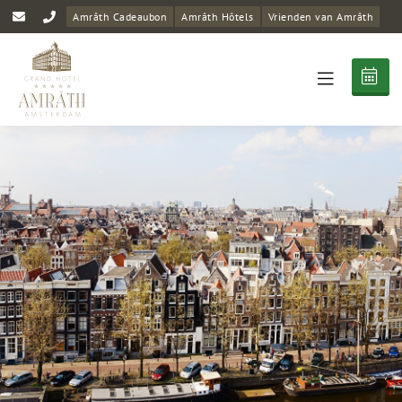
Amrâth Cadeaubon
Amrâth Hôtels
Vrienden van Amrâth