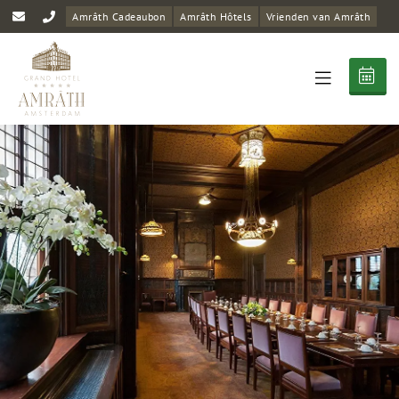
Amrâth Cadeaubon
Amrâth Hôtels
Vrienden van Amrâth