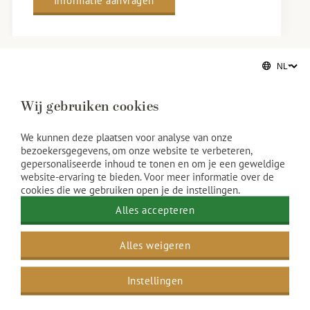
Informatie aanvragen
Wij gebruiken cookies
We kunnen deze plaatsen voor analyse van onze
bezoekersgegevens, om onze website te verbeteren,
gepersonaliseerde inhoud te tonen en om je een geweldige
Mogelijkheden & Capaciteit
website-ervaring te bieden. Voor meer informatie over de
cookies die we gebruiken open je de instellingen.
Alles accepteren
Welke evenementen kunnen worden georganiseerd bij Grand
Hotel Amrâth Amsterdam?
Alles weigeren
Is Grand Hotel Amrâth Amsterdam geschikt voor een
Instellingen
bedrijfsfeest?