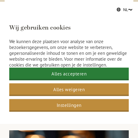
Een stijlvolle kerstbijeenkomst
Op zoek naar een informeel alternatief? Kies voor
Wij gebruiken cookies
een luxe High Tea met hartige delicatessen, verfijnde
zoetigheden en een uitgebreide selectie premium
thee. Ideaal voor collega's of zakelijke relaties tijdens
We kunnen deze plaatsen voor analyse van onze
de feestdagen.
bezoekersgegevens, om onze website te verbeteren,
gepersonaliseerde inhoud te tonen en om je een geweldige
Meer informatie
website-ervaring te bieden. Voor meer informatie over de
cookies die we gebruiken open je de instellingen.
Alles accepteren
Alles weigeren
Instellingen