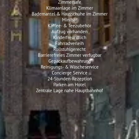
Zimmersafe
Klimaanlage im Zimmer
Bademantel & Hausschuhe im Zimmer
Minibar
Kaffee- & Teezubehör
Aufzug vorhanden
Kinderfreundlich
Fahrradverleih
Rollstuhlgerecht
Barrierefreies Zimmer verfügbar
Gepäckaufbewahrung
Reinigungs- & Wäscheservice
Concierge Service
24-Stunden-Rezeption
Parken am Hotel
Zentrale Lage nahe Hauptbahnhof