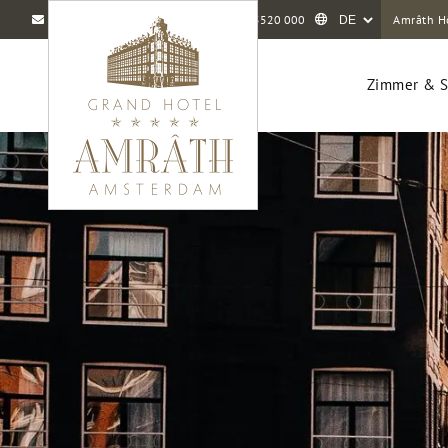
info@amrathamsterdam.com
+31 20 5520 000
Amrâth H
Zimmer & S