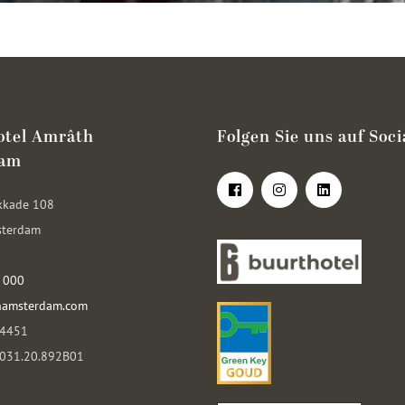
otel Amrâth
Folgen Sie uns auf Soci
dam
kkade 108
sterdam
 000
hamsterdam.com
14451
0031.20.892B01