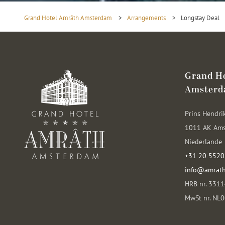
Grand Hotel Amrâth Amsterdam
>
Arrangements
>
Longstay Deal
Grand H
Amster
Prins Hendri
1011 AK Am
Niederlande
+31 20 5520
info@amrat
HRB nr. 331
MwSt nr. NL