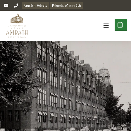
Amrâth Hôtels
Friends of Amrâth