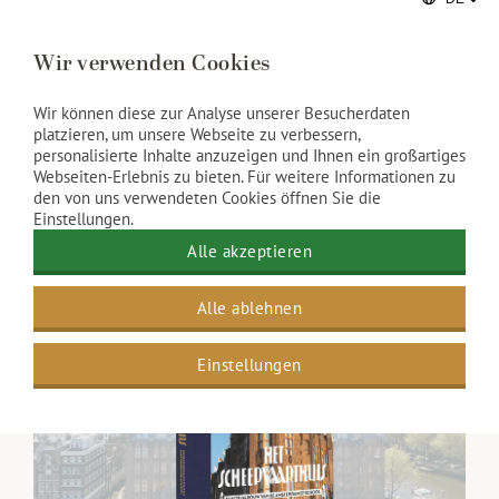
Unsere Guides nehmen dich mit auf eine Reise
Wir verwenden Cookies
durch mehr als ein Jahrhundert Geschichte. Eine
einzigartige Gelegenheit, eines der schönsten
Wir können diese zur Analyse unserer Besucherdaten
Gebäude Amsterdams aus nächster Nähe zu
platzieren, um unsere Webseite zu verbessern,
bewundern.
personalisierte Inhalte anzuzeigen und Ihnen ein großartiges
Webseiten-Erlebnis zu bieten. Für weitere Informationen zu
den von uns verwendeten Cookies öffnen Sie die
Historische Führung
Einstellungen.
Alle akzeptieren
Alle ablehnen
Einstellungen