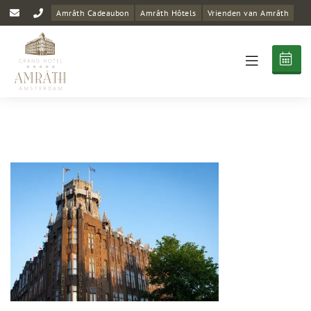
Amrâth Cadeaubon
Amrâth Hôtels
Vrienden van Amrâth