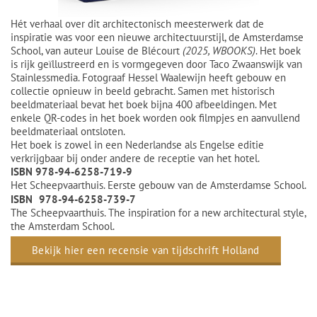
Hét verhaal over dit architectonisch meesterwerk dat de
inspiratie was voor een nieuwe architectuurstijl, de Amsterdamse
School, van auteur Louise de Blécourt
(2025, WBOOKS)
. Het boek
is rijk geïllustreerd en is vormgegeven door Taco Zwaanswijk van
Stainlessmedia. Fotograaf Hessel Waalewijn heeft gebouw en
collectie opnieuw in beeld gebracht. Samen met historisch
beeldmateriaal bevat het boek bijna 400 afbeeldingen. Met
enkele QR-codes in het boek worden ook filmpjes en aanvullend
beeldmateriaal ontsloten.
Het boek is zowel in een Nederlandse als Engelse editie
verkrijgbaar bij onder andere de receptie van het hotel.
ISBN 978-94-6258-719-9
Het Scheepvaarthuis. Eerste gebouw van de Amsterdamse School.
ISBN 978-94-6258-739-7
The Scheepvaarthuis. The inspiration for a new architectural style,
the Amsterdam School.
Bekijk hier een recensie van tijdschrift Holland