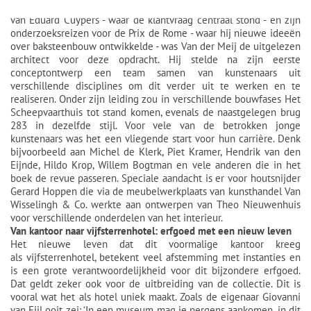
Met zijn opleidingen en werkervaring bij het architectenbureau
van Eduard Cuypers - waar de klantvraag centraal stond - en zijn
onderzoeksreizen voor de Prix de Rome - waar hij nieuwe ideeën
over baksteenbouw ontwikkelde - was Van der Meij de uitgelezen
architect voor deze opdracht. Hij stelde na zijn eerste
conceptontwerp een team samen van kunstenaars uit
verschillende disciplines om dit verder uit te werken en te
realiseren. Onder zijn leiding zou in verschillende bouwfases Het
Scheepvaarthuis tot stand komen, evenals de naastgelegen brug
283 in dezelfde stijl. Voor vele van de betrokken jonge
kunstenaars was het een vliegende start voor hun carrière. Denk
bijvoorbeeld aan Michel de Klerk, Piet Kramer, Hendrik van den
Eijnde, Hildo Krop, Willem Bogtman en vele anderen die in het
boek de revue passeren. Speciale aandacht is er voor houtsnijder
Gerard Hoppen die via de meubelwerkplaats van kunsthandel Van
Wisselingh & Co. werkte aan ontwerpen van Theo Nieuwenhuis
voor verschillende onderdelen van het interieur.
Van kantoor naar vijfsterrenhotel: erfgoed met een nieuw leven
Het nieuwe leven dat dit voormalige kantoor kreeg
als vijfsterrenhotel, betekent veel afstemming met instanties en
is een grote verantwoordelijkheid voor dit bijzondere erfgoed.
Dat geldt zeker ook voor de uitbreiding van de collectie. Dit is
vooral wat het als hotel uniek maakt. Zoals de eigenaar Giovanni
van Eijl ooit zei: ‘In een museum mag je nergens aankomen, in dit