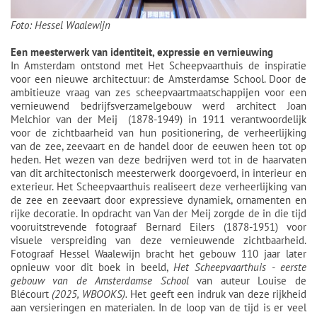
Foto: Hessel Waalewijn
Een meesterwerk van identiteit, expressie en vernieuwing
In Amsterdam ontstond met Het Scheepvaarthuis de inspiratie
voor een nieuwe architectuur: de Amsterdamse School. Door de
ambitieuze vraag van zes scheepvaartmaatschappijen voor een
vernieuwend bedrijfsverzamelgebouw werd architect Joan
Melchior van der Meij (1878-1949) in 1911 verantwoordelijk
voor de zichtbaarheid van hun positionering, de verheerlijking
van de zee, zeevaart en de handel door de eeuwen heen tot op
heden. Het wezen van deze bedrijven werd tot in de haarvaten
van dit architectonisch meesterwerk doorgevoerd, in interieur en
exterieur. Het Scheepvaarthuis realiseert deze verheerlijking van
de zee en zeevaart door expressieve dynamiek, ornamenten en
rijke decoratie. In opdracht van Van der Meij zorgde de in die tijd
vooruitstrevende fotograaf Bernard Eilers (1878-1951) voor
visuele verspreiding van deze vernieuwende zichtbaarheid.
Fotograaf Hessel Waalewijn bracht het gebouw 110 jaar later
opnieuw voor dit boek in beeld,
Het Scheepvaarthuis - eerste
gebouw van de Amsterdamse School
van auteur Louise de
Blécourt
(2025, WBOOKS).
Het geeft een indruk van deze rijkheid
aan versieringen en materialen. In de loop van de tijd is er veel