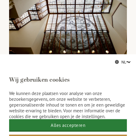
Overnachten in maritiem
Wij gebruiken cookies
erfgoed
We kunnen deze plaatsen voor analyse van onze
bezoekersgegevens, om onze website te verbeteren,
Grand Hotel Amrâth Amsterdam is gevestigd in het
gepersonaliseerde inhoud te tonen en om je een geweldige
website-ervaring te bieden. Voor meer informatie over de
indrukwekkende Scheepvaarthuis, een
cookies die we gebruiken open je de instellingen.
architectonisch meesterwerk uit de Amsterdamse
Alles accepteren
School. Begin 20e eeuw gebouwd als gezamenlijk