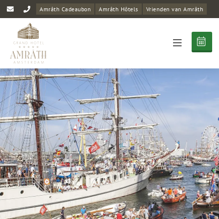
Amrâth Cadeaubon
Amrâth Hôtels
Vrienden van Amrâth