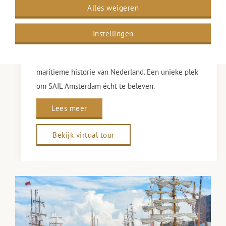
hoofdkantoor van zes vooraanstaande rederijen.
Alles weigeren
Vandaag de dag een vijfsterrenhotel waar de
geschiedenis nog voelbaar is in elk detail.
Instellingen
Van glas-in-loodramen en scheepsornamenten tot
imposant houtsnijwerk: elk element ademt de rijke
maritieme historie van Nederland. Een unieke plek
om SAIL Amsterdam écht te beleven.
Lees meer
Bekijk virtual tour